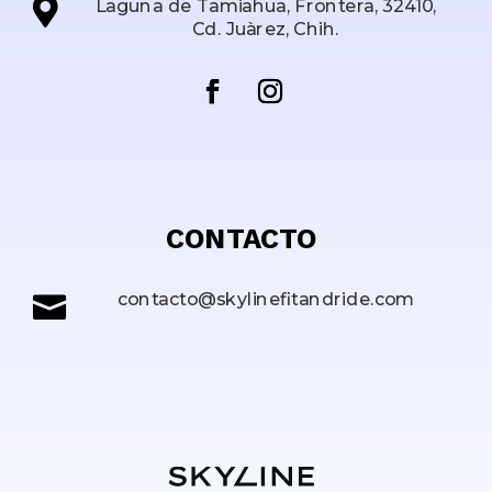

Laguna de Tamiahua, Frontera, 32410,
Cd. Juàrez, Chih.
CONTACTO
contacto@skylinefitandride.com
