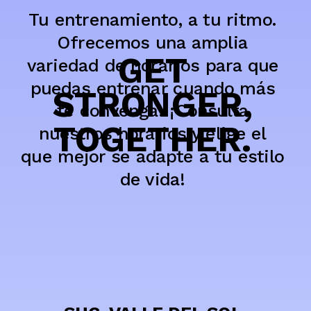
Tu entrenamiento, a tu ritmo.
Ofrecemos una amplia
GET
variedad de horarios para que
puedas entrenar cuando más
STRONGER,
te convenga. ¡Consulta
TOGETHER.
nuestros horarios y elige el
que mejor se adapte a tu estilo
de vida!